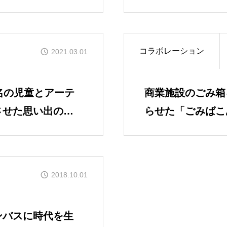
IKMC
コラボレーション
2021.03.01
名の児童とアーテ
商業施設のごみ箱
HATA
させた思い出の小
らせた「ごみばこ
あっぷサクラ
2018.10.01
お問い合わせ
ンバスに時代を生