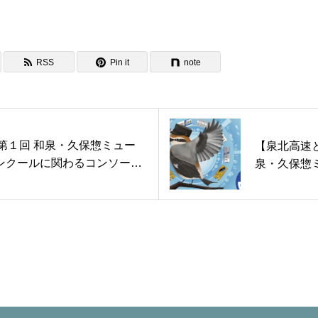
お問い合わせ
RSS
Pin it
note
催】第１回 和泉・久保惣ミュー
【泉北高速
ンクールに関わるコンソーシ
泉・久保惣
展開催のお知らせ