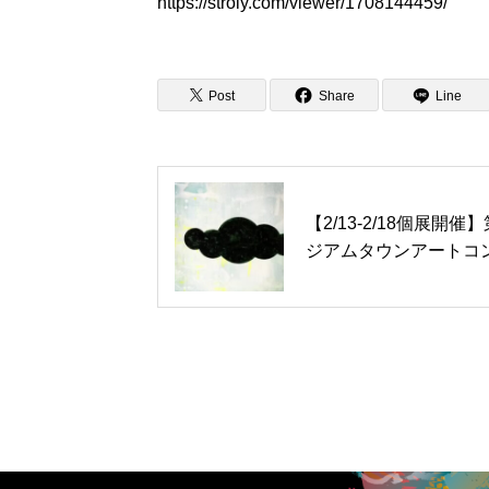
https://stroly.com/viewer/1708144459/
Post
Share
Line
【2/13-2/18個展開
ジアムタウンアートコ
アム賞受賞者による個