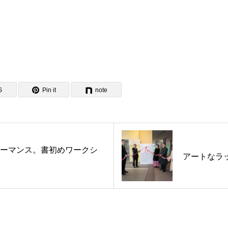
S
Pin it
note
ーマンス。書初めワークシ
アートなラ