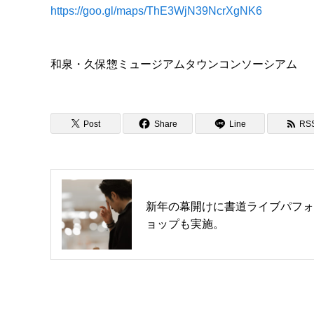
https://goo.gl/maps/ThE3WjN39NcrXgNK6
和泉・久保惣ミュージアムタウンコンソーシアム
Post
Share
Line
RS
新年の幕開けに書道ライブパフォ
ョップも実施。