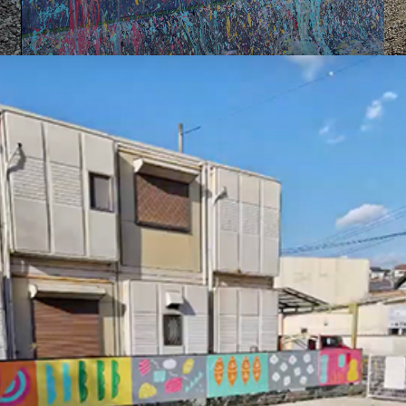
IKMC
HATA